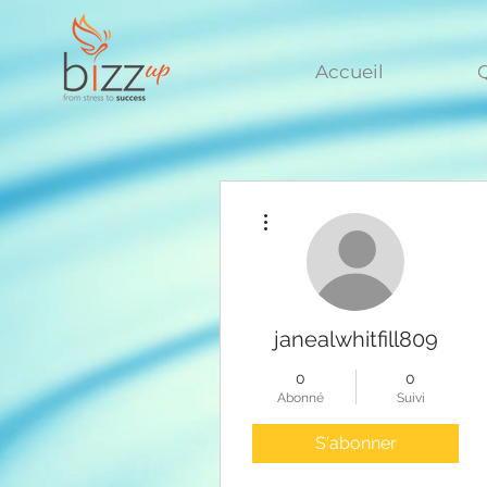
Accueil
Q
Plus d'actions
janealwhitfill809
0
0
Abonné
Suivi
S'abonner