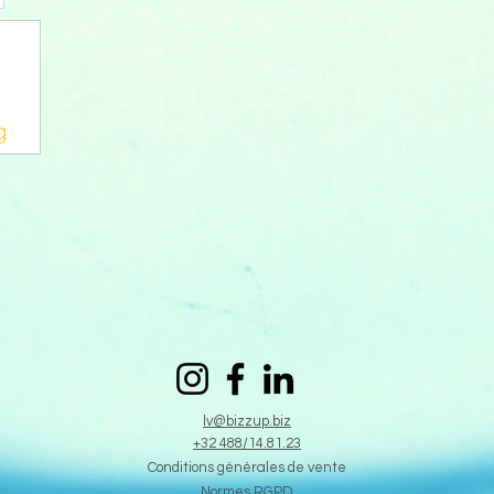
g
lv@bizzup.biz
+32 488/14.81.23
Conditions générales de vente
Normes RGPD